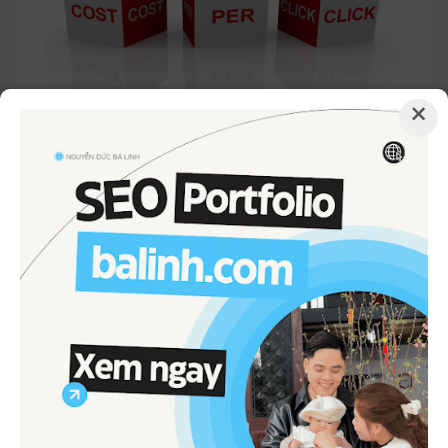
×
Qua đó CPC được định nghĩa như sau: CPC là số tiền
mà bạn phải chi trả tiền khi khách hàng nhấp chuột
vào quảng cáo. Cụ thể thông qua việc bạn phải “đặt
giá thầu CPC cho mỗi từ khóa” hoặc “đặt giá thầu CPC
tối đa cho nhóm quảng cáo”.
Cách tính giá thầu CPC
trong quảng cáo
Google Ads
Để tăng được thứ hạng (Ad rank) trong chiến dịch
quảng cáo Google Search Ads thì chúng ta dựa vào
công thức: