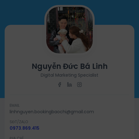
Nguyễn Đức Bá Linh
Digital Marketing Specialist
EMAIL
linhnguyen.bookingbaochi@gmail.com
SĐT/ZALO
0973.869.415
ĐỊA CHỈ