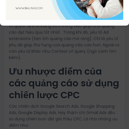
Ad Rank = CPC x Quality score + Ad extensions
Từ công thức trên cho chúng ta thấy rằng, CPC là yếu
tố quyết định khoảng 50% trong việc giúp cho quảng
cáo đạt hiệu quả tốt nhất.
Trong khi đó, yếu tố Ad
extensions (tiện ích quảng cáo mở rộng). Chỉ là yếu tố
phụ để giúp thứ hạng của quảng cáo cao hơn. Ngoài ra
còn yếu tố khác như Context of query (ngữ cảnh tìm
kiếm).
Ưu nhược điểm của
các quảng cáo sử dụng
chiến lược CPC
Các chiến dịch Google Search Ads, Google Shopping
Ads, Google Display Ads. Hay thậm chí Gmail Ads đều
sử dụng chiến lược đặt giá thầu CPC. Là nhờ những ưu
điểm như: